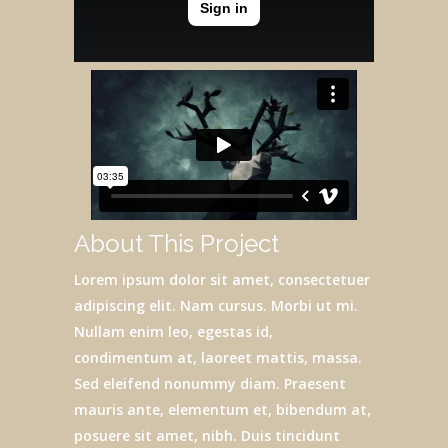
About This Project
Lorem ipsum dolor sit amet, consectetuer
adipiscing elit. Nam cursus. Morbi ut mi.
Nullam enim leo, egestas id,
condimentum at, laoreet mattis, massa.
Sed eleifend nonummy diam. Praesent
mauris ante, elementum et, bibendum at,
posuere sit amet, nibh. Duis tincidunt